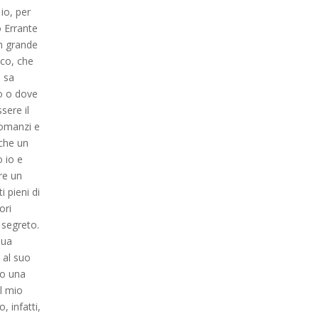
 io, per
 Errante
n grande
ico, che
 sa
o o dove
ssere il
romanzi e
nche un
 io e
re un
i pieni di
ori
segreto.
sua
 al suo
po una
il mio
, infatti,