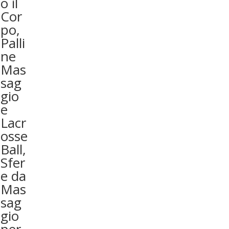
o il
Cor
po,
Palli
ne
Mas
sag
gio
e
Lacr
osse
Ball,
Sfer
e da
Mas
sag
gio
per