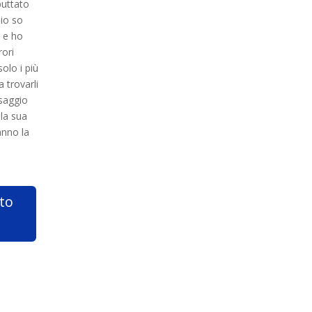
buttato
 io so
o e ho
rori
solo i più
a trovarli
saggio
lla sua
anno la
to