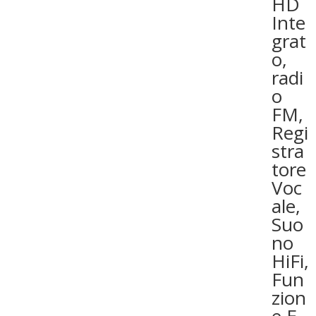
HD
Inte
grat
o,
radi
o
FM,
Regi
stra
tore
Voc
ale,
Suo
no
HiFi,
Fun
zion
e E-