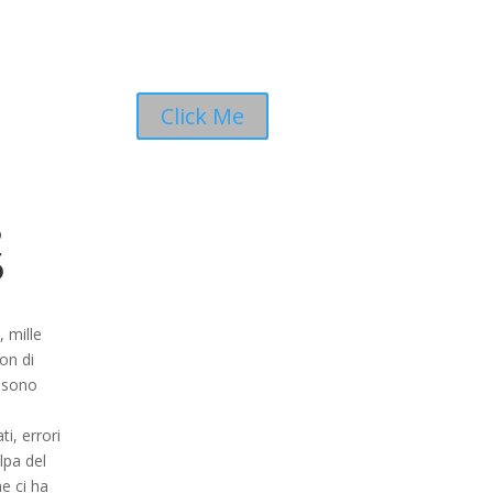
Click Me
3
5
, mille
non di
n sono
i, errori
lpa del
e ci ha