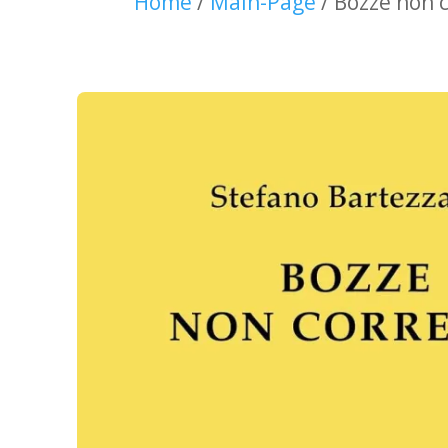
Home
/
Main-Page
/ Bozze non c