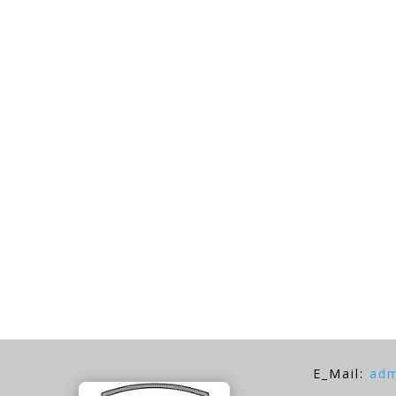
E_Mail:
adm