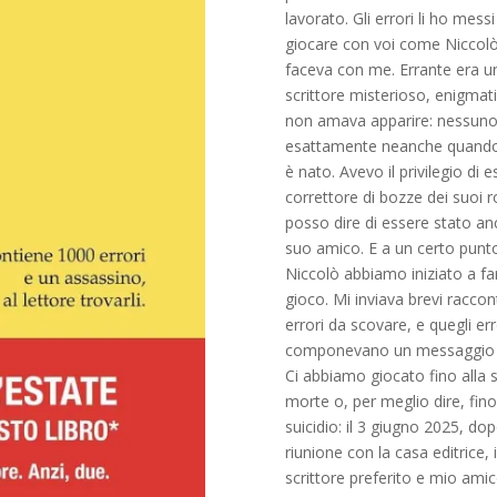
lavorato. Gli errori li ho messi
giocare con voi come Niccolò
faceva con me. Errante era u
scrittore misterioso, enigmat
non amava apparire: nessuno
esattamente neanche quand
è nato. Avevo il privilegio di e
correttore di bozze dei suoi 
posso dire di essere stato a
suo amico. E a un certo punto
Niccolò abbiamo iniziato a fa
gioco. Mi inviava brevi raccont
errori da scovare, e quegli err
componevano un messaggio 
Ci abbiamo giocato fino alla 
morte o, per meglio dire, fino
suicidio: il 3 giugno 2025, do
riunione con la casa editrice, 
scrittore preferito e mio amico