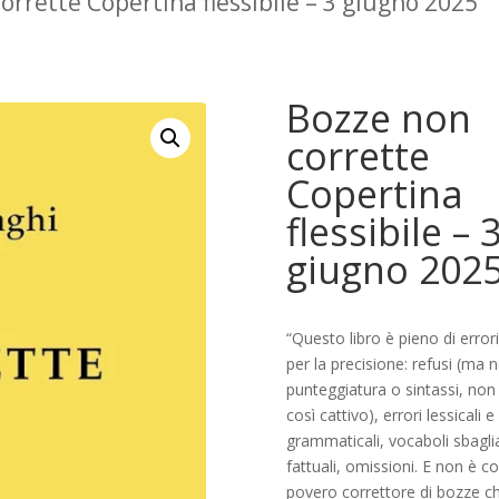
orrette Copertina flessibile – 3 giugno 2025
Bozze non
corrette
Copertina
flessibile – 
giugno 202
“Questo libro è pieno di errori
per la precisione: refusi (ma 
punteggiatura o sintassi, no
così cattivo), errori lessicali e
grammaticali, vocaboli sbagliat
fattuali, omissioni. E non è co
povero correttore di bozze ch