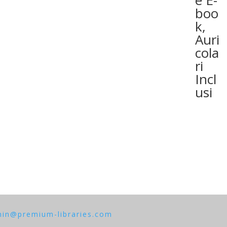
boo
k,
Auri
cola
ri
Incl
usi
in@premium-libraries.com