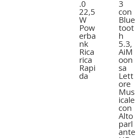
.0
3
22,5
con
W
Blue
Pow
toot
erba
h
nk
5.3,
Rica
AiM
rica
oon
Rapi
sa
da
Lett
ore
Mus
icale
con
Alto
parl
ante