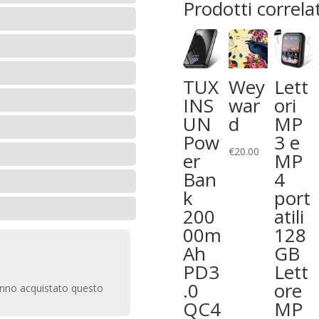
Prodotti correlat
TUX
Lett
Wey
INS
ori
war
UN
MP
d
Pow
3 e
€
20.00
er
MP
Ban
4
k
port
200
atili
00m
128
Ah
GB
PD3
Lett
.0
ore
anno acquistato questo
QC4
MP