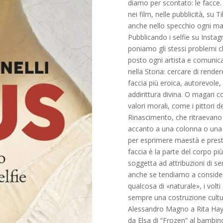
diamo per scontato: le facce. 
nei film, nelle pubblicità, su 
anche nello specchio ogni mat
Pubblicando i selfie su Instag
poniamo gli stessi problemi c
posto ogni artista e comunic
nella Storia: cercare di rende
faccia più eroica, autorevole,
addirittura divina. O magari co
valori morali, come i pittori de
Rinascimento, che ritraevano 
accanto a una colonna o una
per esprimere maestà e prest
faccia è la parte del corpo più
soggetta ad attribuzioni di se
anche se tendiamo a consider
qualcosa di «naturale», i volt
sempre una costruzione cultu
Alessandro Magno a Rita Ha
da Elsa di “Frozen” al bambin