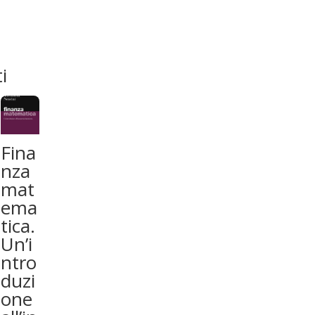
i
Fina
nza
mat
ema
tica.
Un’i
ntro
duzi
one