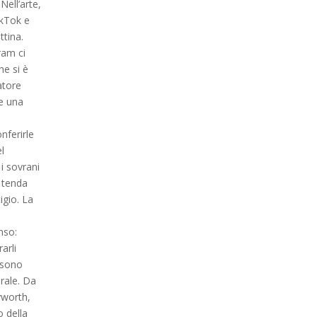
Nell’arte,
TikTok e
tina.
ram ci
he si è
atore
re una
nferirle
l
i sovrani
 tenda
igio. La
nso:
arli
i sono
rale. Da
yworth,
o della