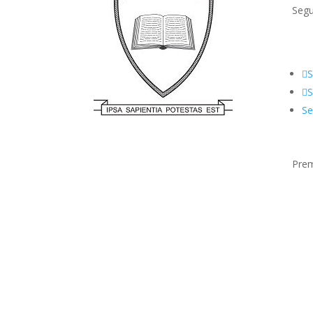
Segu
S
S
Se
Prem
Close