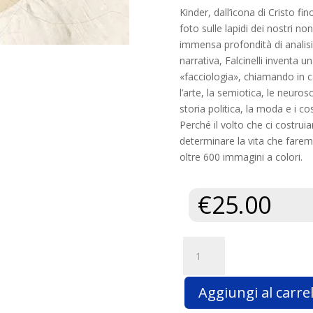
Kinder, dall’icona di Cristo fino
foto sulle lapidi dei nostri no
immensa profondità di analisi
narrativa, Falcinelli inventa u
«facciologia», chiamando in 
l’arte, la semiotica, le neuros
storia politica, la moda e i co
Perché il volto che ci costru
determinare la vita che fare
oltre 600 immagini a colori.
€
25.00
Visus.
Storie
del
Aggiungi al carrel
volto
dall’antichità