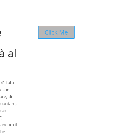
e
Click Me
à al
o? Tutti
a che
ure, di
guardare,
ca».
”,
 ancora il
che