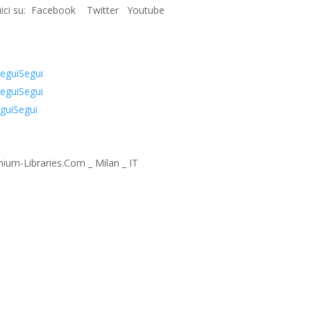
ici su: Facebook Twitter Youtube
egui
Segui
egui
Segui
gui
Segui
ium-Libraries.Com _ Milan _ IT