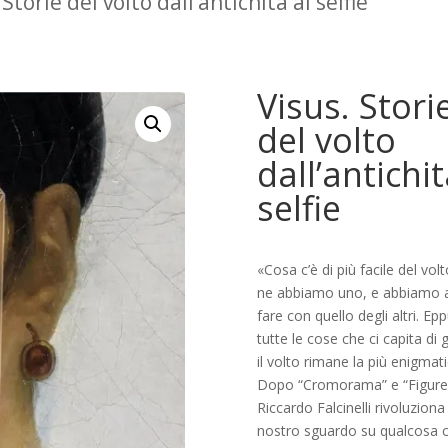
 Storie del volto dall’antichità al selfie
Visus. Stori
del volto
dall’antichit
selfie
«Cosa c’è di più facile del volt
ne abbiamo uno, e abbiamo 
fare con quello degli altri. Epp
tutte le cose che ci capita di 
il volto rimane la più enigmati
Dopo “Cromorama” e “Figure
Riccardo Falcinelli rivoluziona
nostro sguardo su qualcosa 