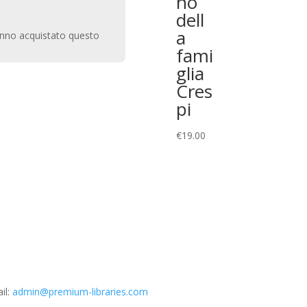
no
dell
a
anno acquistato questo
fami
glia
Cres
pi
€
19.00
il:
admin@premium-libraries.com