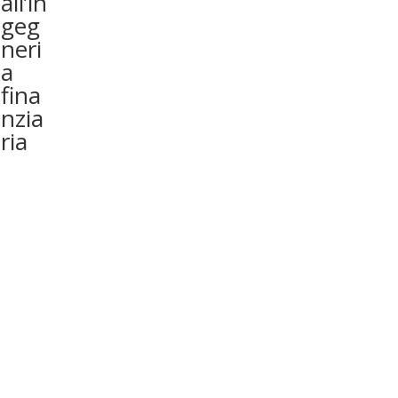
all’in
geg
neri
a
fina
nzia
ria
Privacy Policy