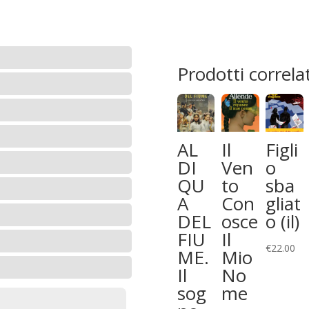
al
selfie
quantità
Prodotti correlat
AL
Il
Figli
DI
Ven
o
QU
to
sba
A
Con
gliat
DEL
osce
o (il)
FIU
Il
€
22.00
ME.
Mio
Il
No
sog
me