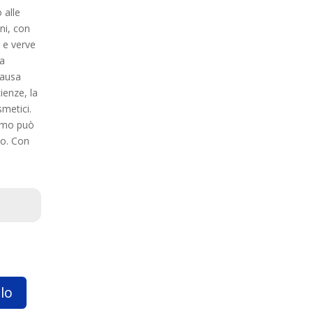
 alle
nni, con
 e verve
na
causa
cienze, la
smetici.
iamo può
mo. Con
lo